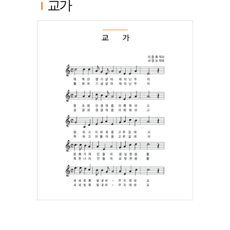
교가
양
하
고
폭
넓
은
교
양
교
육
으
로