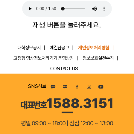
전
교
인
가
재생 버튼을 눌러주세요.
적
이
인
종
격
록
대학정보공시
예결산공고
개인정보처리방침
을
작
고정형 영상정보처리기기 운영방침
정보보호실천수칙
갖
사
CONTACT US
춘
서
SNS허브
지
영
1588.3151
성
모
대표번호
인
작
양
평일 09:00 ~ 18:00 | 점심 12:00 ~ 13:00
곡
성