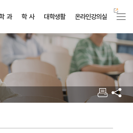
학 과
학 사
대학생활
온라인강의실
정보공개
ICT공학부
학사제도
학생서비스
K-컬처학부
서식다운로드
웹진 緣
자체 평가
소방방재안전학과
학위 취득 로드맵
수업 지원
K-e스포츠학과
서식다운로드
예결산 공고
안전보건공학과
수강 안내
증명서 발급
K-뷰티아트학과
업무추진비
학적 변동
학생증 발급
K-엔터테인먼트학과
대학안전관리계획
전공제도
장애·소수학생지원센
K-영상크리에이터학
터
과
법인 소개
편입학 인정 학점
학생상담센터
한국어교육전공
병무 안내
전자도서관
계절학기