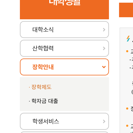
대학생활
CONTACT US
시니어안전코칭 전공
청소년지도 전공
CONTACT US
치유농업 전공
대학소식
조경 전공
평생교육사 전공
산학협력
자연치유학 전공
-
운동발달재활 전공
장학안내
-
한방약초치유 전공
미술심리치료 전공
장학제도
(
학자금 대출
학생서비스