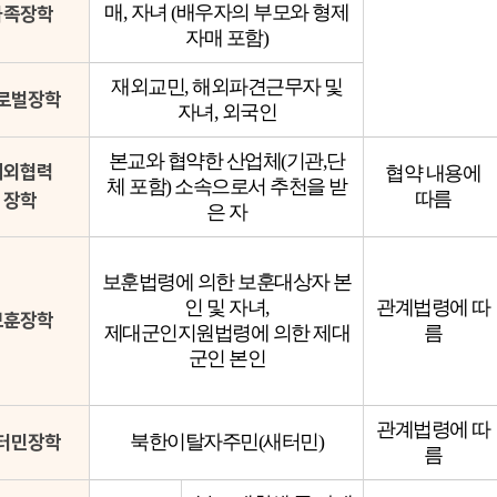
매, 자녀 (배우자의 부모와 형제
가족장학
자매 포함)
재외교민, 해외파견근무자 및
로벌장학
자녀, 외국인
본교와 협약한 산업체(기관,단
대외협력
협약 내용에
체 포함) 소속으로서 추천을 받
따름
장학
은 자
보훈법령에 의한 보훈대상자 본
인 및 자녀,
관계법령에 따
보훈장학
제대군인지원법령에 의한 제대
름
군인 본인
관계법령에 따
터민장학
북한이탈자주민(새터민)
름