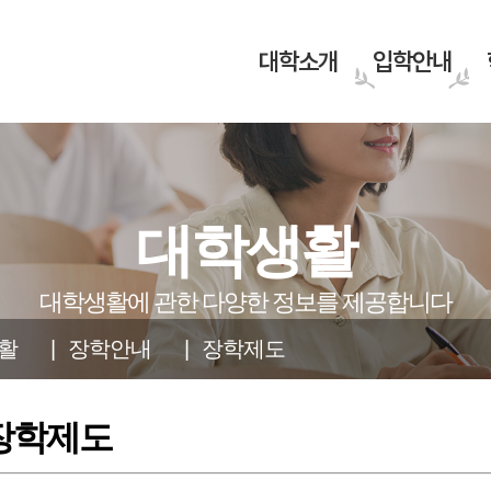
대학소개
입학안내
건학정신
휴먼복지학부
교육과정
산학협력
대학안내
상담학부
규정안내
장학안내
 2학기
대학생활
교육 이념
건강스포츠학과
교육과정 편성체계
협력기관
PRIDE GJCU
상담심리학과
규정 안내
장학제도
생 2차모집
및
교육목적·목표
노인복지학과
제휴 혜택 안내
대학 연혁
시니어모델치유학과
학자금 대출
이수체계도
대학생활에 관한 다양한 정보를 제공합니다
인재상·핵심역량
사회복지학과
조직도
식물치유클리닉학과
활
장학안내
장학제도
GJCU UI
웰빙귀농조경학과
대학요람
아동가족상담학과
~ 8.19.(수)
윤리 교육 선언
부설기관
통합상담치료학과
스튜디오 탐방
장학제도
바로가기
전화번호 안내