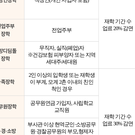
장인장학
직장인(개인 사업자 포함)
재학 기간 수
전업주부
업료 20% 감면
전업주부
장학
무직자, 실직(폐업)자
망디딤돌
※건강보험 피부양자 또는 지역
장학
세대주/세대원
2인 이상의 입학생 또는 재학생
가족장학
이 부계, 모계 2촌 이내의 친인
척인 경우
공무원연금 가입자, 사립학교
무원장학
교직원
재학 기간 수
업료 30% 감면
부사관 이상 현역군인·소방공무
·경·소방
원·경찰공무원의 부모,형제자