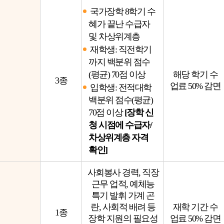
국가장학 8학기 수
혜가 끝난 수급자
및 차상위계층
재학생: 직전학기
까지 백분위 점수
해당 학기 수
(평균) 70점 이상
3종
업료 50% 감면
입학생: 전적대학
백분위 점수(평균)
70점 이상
[장학 신
청 시점에 수급자/
차상위계층 자격
확인]
사회봉사 경력, 직장
근무 업적, 예체능
특기 발휘 가계 곤
란, 사회적 배려 등
재학 기간 수
1종
장학 지원의 필요성
업료 50% 감면