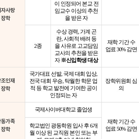
이 인정되어 본교 전
제자사랑
임교수 이상의 추천
장학
을 받은 자
수상 경력, 가계 곤
란, 사회적 배려 등
재학 기간 수
2종
을 사유로 고교담임
업료 30% 감면
교사의 추천을 받은
자
※신입학생 대상
국가대표 선발, 국제 대회 입상,
창조인재
전국 대회 우승, 탁월한 학문 업
장학위원회 심
적 등 학교 발전에 기여한 공이
의
장학
인정되는 자
국제사이버대학교 졸업생
광동가족
재학 기간 수
학교법인 광동학원 입사 후 6개
업료 50% 감면
장학
월 이상 된 교직원 본인 또는 부