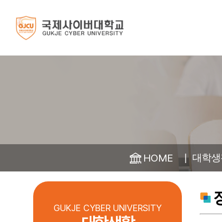
인사말
스마트경영학부
학사일정
대학소식
대학소개
입학안내
학 과
학 사
대학생활
2026학년도
총장 인사말
ESG경영학과
학사일정 안내
공지사항
신·편입
설립자 인사말
부동산학과
언론보도
뷰티비즈니스학과
학교 소식
HOME
대학생
학과 소식
✅7. 31.(금) 9시 
CAMPUS
융합전공
REALSTORY
포토갤러리
입학홈페이지 
GUKJE CYBER UNIVERSITY
미디어커머스 전공