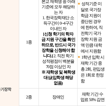
본교 재학생 중 아래
성적기준 미
기준에 모두 해당하
달로 국가장
는 자
학금 지원이
1. 한국장학재단 소
중단된 경우
득구간이 0~4구간
에 한하여, 직
이내인 자
전학기 국가
[신청 학기의 학자
장학 지원 금
금 지원 구간을 확인
1종
하므로, 반드시 국가
액 만큼 대학
장학을 신청해야 합
에서 지원함
니다.]
2. 직전 학기
1학년 입학 시
성적평점이 백분율
재학 기간 중
70점 이상인 자
총 2회, 편입생
※ 재학생 및 복학생
은 1회로 한정
대상(입학생 해당
함
없음)
온기장학
재학 기간 수
2종
장애인
업료 50% 감면