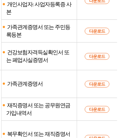
다운로드
개인사업자: 사업자등록증 사
본
가족관계증명서 또는 주민등
다운로드
록등본
건강보험자격득실확인서 또
다운로드
는 폐업사실증명서
가족관계증명서
다운로드
재직증명서 또는 공무원연금
자
다운로드
가입내역서
세
히
보
복무확인서 또는 재직증명서
기