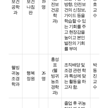
보건
보건
19
전보
방향, 안전보
호
공학
나침
명
건공
건의 신정보,
교
과
판
학
가이드 등을
수
과)
학습할 수 있
는 기회를 주
고 현장감을
높이고 본인
발전의 기회
를 부여
홍성
표
조직배양 및
박
웰빙
(웰
조경 관련 학
동
귀농
행복
26
빙귀
과 특성에 맞
진
조경
정원
명
농조
는 활동을 하
교
학과
경학
고자 함.
수
과)
졸업 후 귀농