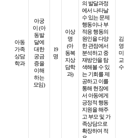
의 발달과정
에서 나타날
수 있는 문제
아궁
행동이나 부
이 (아
이상
적응 행동의
동발
명
원인을 다양
김
아동
달에
(아
한 관점에서
영
가족
대한
19
동복
분석하고 중
미
상담
궁금
명
지상
재방안을 탐
교
학과
증을
담학
색해볼 수 있
수
이해
과)
는 기회를 제
하는
공하고 이를
모임)
통해 현장에
서 아동에게
긍정적 행동
지원을 해주
고 부모 및 가
족상담으로
확장하여 적
용