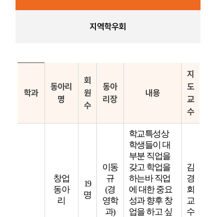
지역학우회
지
회
동아리
동아
도
학과
원
내용
명
리장
교
수
수
학교특성상
학생들이 대
부분 직업을
이동
갖고 학업을
김
창업
규
하는바 직업
경
19
동아
(경
에 대한 중요
회
명
리
영학
성과 향후 창
교
과)
업을 하고 싶
수