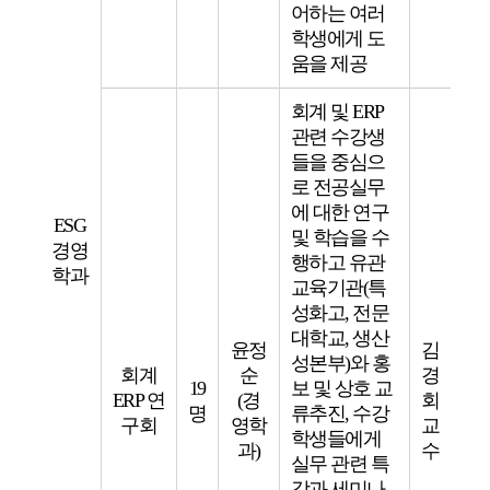
어하는 여러
학생에게 도
움을 제공
회계 및 ERP
관련 수강생
들을 중심으
로 전공실무
에 대한 연구
ESG
및 학습을 수
경영
행하고 유관
학과
교육기관(특
성화고, 전문
대학교, 생산
윤정
김
성본부)와 홍
회계
순
경
19
보 및 상호 교
ERP 연
(경
회
명
류추진, 수강
구회
영학
교
학생들에게
과)
수
실무 관련 특
강과 세미나