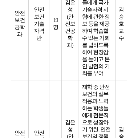
김은
들에게 국가
안전
성
기술자격 시
김
안전
보건
(안
험에 관한 정
승
보건
19
기술
전보
보 등을 제공
호
공학
명
자격
건공
하여 학습할
교
과
반
학
수 있는 기회
수
과)
를 넓히도록
하여 현장감
을 높이고 본
인 발전의 기
회를 부여
재학 중 안전
보건의 실무
적용과 노력
하는 학생들
에게 전문직
김은
으로 성장하
성
기 위한, 안전
김
안전
안전
(안
보건의 정책
승