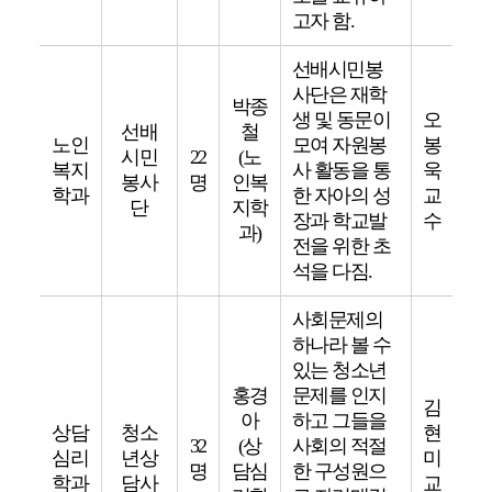
고자 함.
선배시민봉
사단은 재학
박종
생 및 동문이
오
선배
철
노인
모여 자원봉
봉
시민
22
(노
복지
사 활동을 통
욱
봉사
명
인복
학과
한 자아의 성
교
단
지학
장과 학교발
수
과)
전을 위한 초
석을 다짐.
사회문제의
하나라 볼 수
있는 청소년
홍경
문제를 인지
김
아
하고 그들을
상담
청소
현
32
(상
사회의 적절
심리
년상
미
명
담심
한 구성원으
학과
담사
교