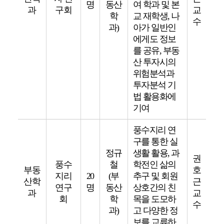
명
동산
여 학과 및 본
과
구회
교
학
교 재학생, 나
수
과)
아가 일반인
에게도 정보
를 공유, 부동
산 투자시의
위험분석과
투자분석 기
법 활용화에
기여
풍수지리 연
구를 통한 실
정규
생활 활용, 과
권
풍수
철
학전인 삶의
부동
호
지리
20
(부
추구 및 회원
산학
근
연구
명
동산
상호간의 친
과
교
회
학
목을 도모하
수
과)
고 다양한 정
보를 교류하