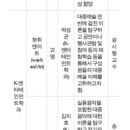
성 함양
대중예술 전
반에 걸친 이
박성
론을 탐구하
균
고 공연이나
왓취
송
(K-
행사관람 및
앤아
시
22
엔터
참여 등의 체
트
형
명
테인
험학습 등을
(watch
교
먼트
통해서 구성
and Art)
수
학
원들의 대중
과)
예술 이해를
K-엔
고취하고자
터테
함.
인먼
실용음악을
트학
포함한 대중
과
김지
음악에 대한
호
이론을 탐구
송
(K-
하고 정기모