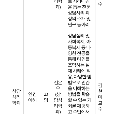
리학
로 자리매김
수
과)
을 돕는 전문
상담사의 과
정의 소개 및
연구 동아리
상담심리 및
사회복지, 아
동복지 등 다
양한 전공을
통해 타인을
조력하는 실
제 사례에 적
용, 다양한 방
전은
법으로 인간
김
우
을 이해하는
상담
현
인간
23
(상
방법을 학습
심리
미
이해
명
담심
할 수 있는 기
학과
교
리학
회를 제공하
수
과)
고 수업에서