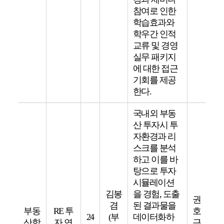
참여로 인한
학습효과와
학우간 인적
교류 및 경영
실무 패키지
에 대한 접근
기회를 제공
한다.
국내외 부동
산 투자시 투
자환경과 리
스크를 분석
하고 이를 바
탕으로 투자
시뮬레이션
김봉
을 경험, 도출
권
겸
된 결과물을
부동
RE 투
호
24
(부
데이터화하
산학
자 연
근