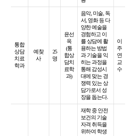
음악, 미술, 독
서, 영화 등 다
양한 예술을
윤선
경험하고 이
옥
를 상담에 활
이
통합
(통
용하는 방법
주
상담
예찾
25
합상
과 기술을 익
연
치료
사
명
담치
히는 과정을
교
학과
료학
통해 감성시
수
과)
대에 맞는 경
쟁력 있는 상
담가로서 성
장을 돕는다.
재학 중 안전
보건의 기술
자격 취득을
위하여 학생