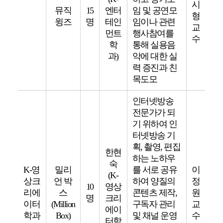
시
뮤직
15
엔터
임 및 공연모
형
윙즈
명
테인
임이나 관련
교
먼트
행사참여를
수
학
통해 실용음
과)
악에 대한 실
력 증진과 친
목도모
인터넷방송
전문가가 되
기 위하여 인
터넷방송 기
획, 촬영, 편집
한현
하는 노하우
숙
K-영
밀리
를 서로 공유
이
(K-
상크
언 박
하여 양질의
정
10
영상
리에
스
콘텐츠 제작,
원
명
크리
이터
(Million
구독자 관리
교
에이
학과
Box)
및 채널 운영
수
터학