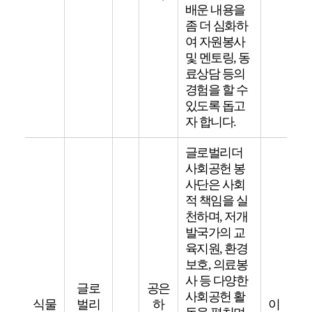
배운 내용을
좀 더 심화하
여 자원봉사
및 멘토링, 동
료상담 등의
경험을 할 수
있도록 돕고
자 합니다.
글로벌리더
사회공헌 봉
사단은 사회
적 책임을 실
천하며, 저개
발국가의 교
육지원, 환경
보호, 의료봉
사 등 다양한
글로
공은
사회공헌 활
식물
벌리
하
이