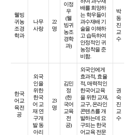
하여 과수재
이정
배를 희망하
우
박
웰빙
는 학우들이
(웰
동
귀농
나무
22
과수재배 기
빙귀
진
조경
사랑
명
술을 이해하
농조
교
학과
고 습득하여
경학
수
안정적인 귀
과)
농정착을 준
비함.
외국인에게
외국
효과적, 효율
인을
김민
적, 매력적인
위한
정
한국어교육
권
한국
한국
(한
을 위한 교재,
숙
어교
23
어 교
국어
교구, 온라인
진
육전
명
재 연
교육
콘텐츠를 개
교
공
구개
전
발하는데 요
수
발 동
공)
구되는 한국
아리
어교육 전문