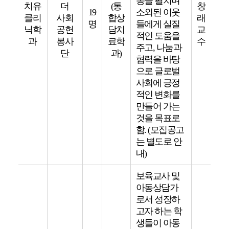
동을 펼치며
치유
더
(통
창
19
소외된 이웃
클리
사회
합상
래
명
들에게 실질
닉학
공헌
담치
교
적인 도움을
과
봉사
료학
수
주고, 나눔과
단
과)
협력을 바탕
으로 글로벌
사회에 긍정
적인 변화를
만들어 가는
것을 목표로
함. (모집공고
는 별도로 안
내)
보육교사 및
아동상담가
로서 성장하
고자 하는 학
생들이 아동