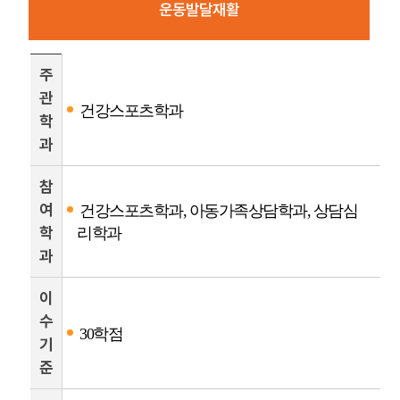
운동발달재활
주
관
건강스포츠학과
학
과
참
여
건강스포츠학과, 아동가족상담학과, 상담심
학
리학과
과
이
수
30학점
기
준