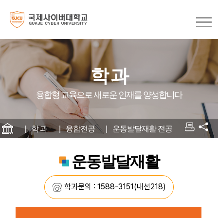
학 과
융합형 교육으로 새로운 인재를 양성합니다
학 과
융합전공
운동발달재활 전공
운동발달재활
학과문의 : 1588-3151(내선218)