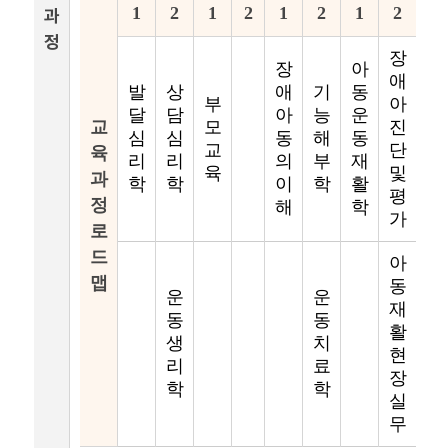
1
2
1
2
1
2
1
2
과
정
장
장
아
애
발
상
애
기
동
부
아
달
담
아
능
운
교
모
진
심
심
동
해
동
교
단
육
리
리
의
부
재
육
및
과
학
학
이
학
활
평
정
해
학
가
로
드
아
맵
동
운
운
재
동
동
활
생
치
현
리
료
장
학
학
실
무