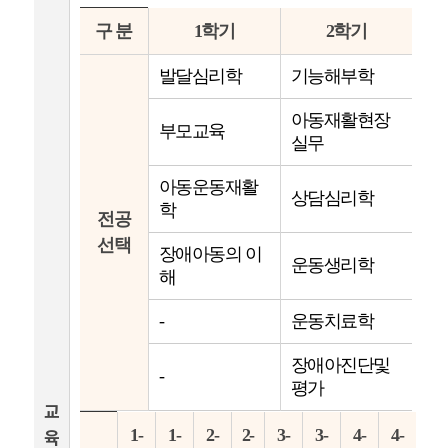
구 분
1학기
2학기
발달심리학
기능해부학
아동재활현장
부모교육
실무
아동운동재활
상담심리학
학
전공
선택
장애아동의 이
운동생리학
해
-
운동치료학
장애아진단및
-
평가
교
1-
1-
2-
2-
3-
3-
4-
4-
육