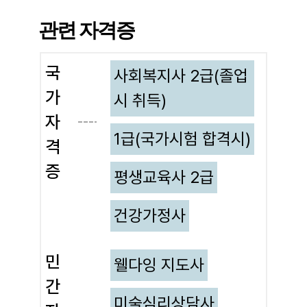
과
인
관련 자격증
재
국
사회복지사 2급(졸업
상
가
시 취득)
고
자
령
1급(국가시험 합격시)
격
사
증
회
평생교육사 2급
를
건강가정사
선
도
민
웰다잉 지도사
하
간
는
미술심리상담사