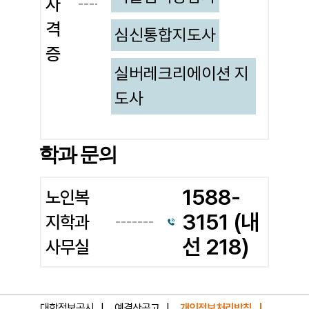
자
노
격
심신통합지도사
인
증
복
실버레크리에이션 지
지
도사
전
문
학과 문의
가
보
1588-
노인복
건
3151 (내
지학과
교
선 218)
사무실
육
을
대학정보공시
예결산공고
개인정보처리방침