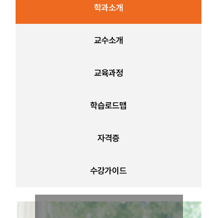
보
학과소개
기
교수소개
교육과정
학습로드맵
자격증
수강가이드