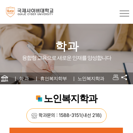
학 과
융합형 교육으로 새로운 인재를 양성합니다
학 과
휴먼복지학부
노인복지학과
노인복지학과
자
학과문의 : 1588-3151(내선 218)
세
히