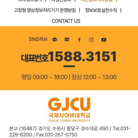
통
고정형 영상정보처리기기 운영방침
정보보호실천수칙
한
CONTACT US
노
인
SNS허브
보
1588.3151
대표번호
건
교
평일 09:00 ~ 18:00 | 점심 12:00 ~ 13:00
육
전
문
가
노
본교 (16487) 경기도 수원시 팔달구 경수대로 490 / Tel.031-
인
229-6200 / Fax.031-267-0750