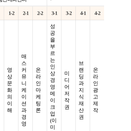
1-2
2-1
2-2
3-1
3-2
4-1
4-2
성
공
을
부
르
매
는
스
브
인
영
커
온
랜
온
상
미
상
뮤
라
딩
라
경
디
문
니
인
과
인
영
어
화
케
마
지
광
메
저
의
이
케
식
고
이
작
이
션
팅
재
제
크
권
해
과
론
산
작
업
경
권
(이
영
미