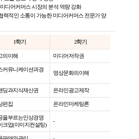
 미디어커머스 시장의 분석 역량 강화
 협력적인 소통이 가능한 미디어커머스 전문가 양
1학기
2학기
고의이해
미디어저작권
스커뮤니케이션과경
영상문화의이해
랜딩과지식재산권
온라인광고제작
상편집
온라인마케팅론
공을부르는인상경영
-
이크업(이미지컨설팅)
품판매와관리
-