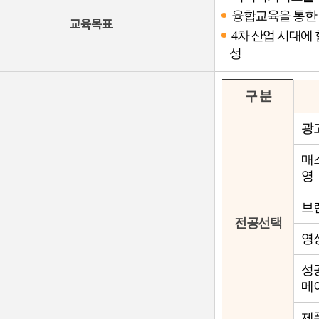
융합교육을 통한
교육목표
4차 산업 시대에
성
구 분
광
매
영
브
전공선택
영
성
메
제