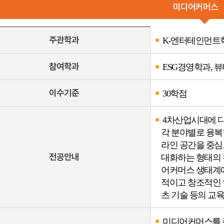
찾아오시는 길
미디어커머스
채용안내
주관학과
K-엔터테인먼트
참여학과
ESG경영학과,
이수기준
30학점
4차산업시대에 디
각 분야별로 융복
라인 공간을 중심
전공안내
대화하는 형태의 
어커머스 생태계에
적이고 창조적인 
츠 기술 등의 교육
미디어커머스를 