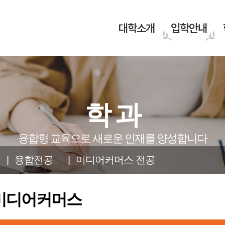
대학소개
입학안내
건학정신
휴먼복지학부
교육과정
산학협력
대학안내
상담학부
규정안내
장학안내
 2학기
학 과
교육 이념
건강스포츠학과
교육과정 편성체계
협력기관
PRIDE GJCU
상담심리학과
규정 안내
장학제도
생 2차모집
및
교육목적·목표
노인복지학과
제휴 혜택 안내
대학 연혁
시니어모델치유학과
학자금 대출
이수체계도
융합형 교육으로 새로운 인재를 양성합니다
인재상·핵심역량
사회복지학과
조직도
식물치유클리닉학과
융합전공
미디어커머스 전공
GJCU UI
웰빙귀농조경학과
대학요람
아동가족상담학과
~ 8.19.(수)
윤리 교육 선언
부설기관
통합상담치료학과
스튜디오 탐방
미디어커머스
바로가기
전화번호 안내