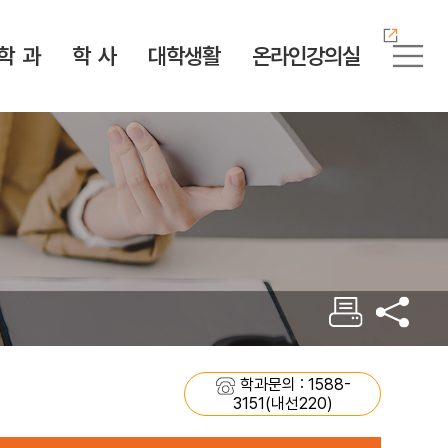
학 과
학 사
대학생활
온라인강의실
정보공개
ICT공학부
학사제도
학생서비스
K-컬처학부
서식다운로드
웹진 緣
자체 평가
소방방재안전학과
학위 취득 로드맵
수업 지원
K-e스포츠학과
서식다운로드
예결산 공고
안전보건공학과
수강 안내
증명서 발급
K-뷰티아트학과
업무추진비
학적 변동
학생증 발급
K-엔터테인먼트학과
대학안전관리계획
전공제도
장애·소수학생지원센
K-영상크리에이터학
터
과
법인 소개
편입학 인정 학점
학생상담센터
한국어교육전공
학과문의 : 1588-
병무 안내
3151(내선220)
전자도서관
계절학기