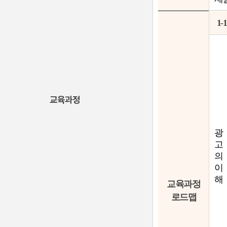
1-1
교육과정
광
고
의
이
해
교육과정
로드맵