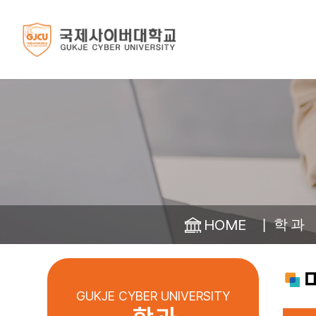
인사말
스마트경영학부
학사일정
대학소식
대학소개
입학안내
학 과
학 사
대학생활
2026학년도
총장 인사말
ESG경영학과
학사일정 안내
공지사항
신·편입
설립자 인사말
부동산학과
언론보도
뷰티비즈니스학과
학교 소식
HOME
학 과
학과 소식
✅7. 31.(금) 9시 
CAMPUS
융합전공
REALSTORY
포토갤러리
입학홈페이지 
GUKJE CYBER UNIVERSITY
미디어커머스 전공