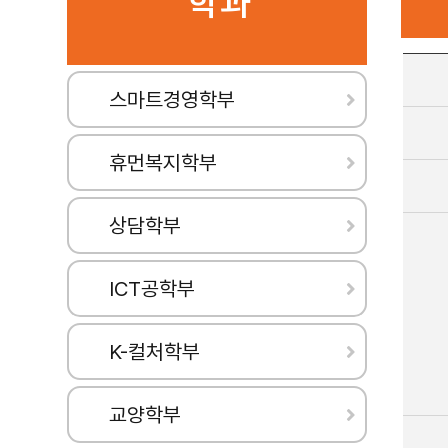
학 과
CONTACT US
시니어안전코칭 전공
청소년지도 전공
CONTACT US
치유농업 전공
스마트경영학부
조경 전공
평생교육사 전공
휴먼복지학부
자연치유학 전공
운동발달재활 전공
상담학부
한방약초치유 전공
미술심리치료 전공
ICT공학부
K-컬처학부
교양학부