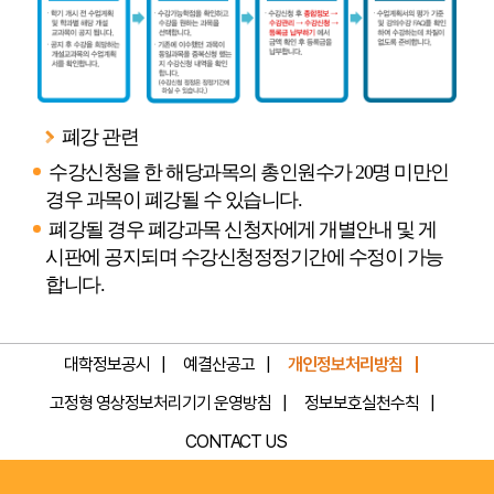
공
폐강 관련
지
수강신청을 한 해당과목의 총인원수가 20명 미만인
경우 과목이 폐강될 수 있습니다.
확
폐강될 경우 폐강과목 신청자에게 개별안내 및 게
인
시판에 공지되며 수강신청정정기간에 수정이 가능
합니다.
…
수
대학정보공시
예결산공고
개인정보처리방침
강
고정형 영상정보처리기기 운영방침
정보보호실천수칙
신
CONTACT US
청
…