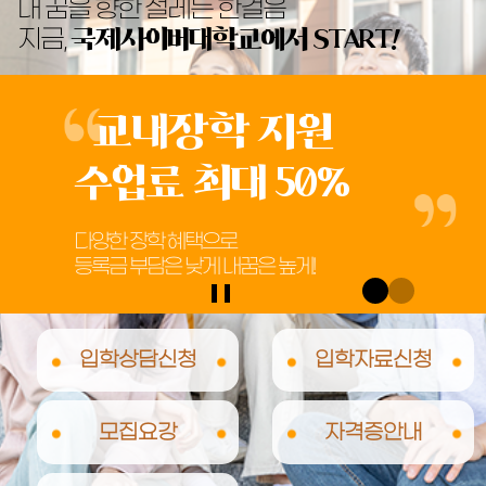
내 꿈을 향한 설레는 한걸음
지금,
국제사이버대학교에서 START!
교내장학
수업료 최대
다양한 장학 혜택으로
등록금 부담은 낮게 내
메인비주얼
슬라이드정지
입학상담신청
입학자료신청
모집요강
자격증안내