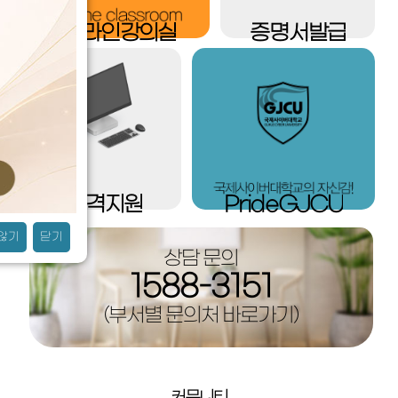
온라인
강의실
증명서
발급
원격
지원
Pride
GJCU
 않기
닫기
상담 문의
1588-3151
(부서별 문의처 바로가기)
커뮤니티