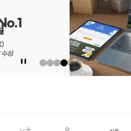
o.1
산학협
실
국내외 10
0
국제사이버
 수상
메인비주얼
슬라이드정지