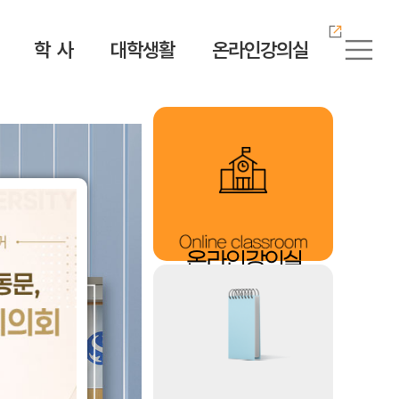
학 사
대학생활
온라인강의실
정보공개
ICT공학부
학사제도
학생서비스
K-컬처학부
서식다운로드
웹진 緣
자체 평가
소방방재안전학과
학위 취득 로드맵
수업 지원
K-e스포츠학과
서식다운로드
예결산 공고
안전보건공학과
수강 안내
증명서 발급
K-뷰티아트학과
업무추진비
학적 변동
학생증 발급
K-엔터테인먼트학과
온라인
강의실
대학안전관리계획
전공제도
장애·
K-
소수학생지원센터
영상크리에이터학과
법인 소개
편입학 인정 학점
학생상담센터
한국어교육전공
병무 안내
전자도서관
계절학기