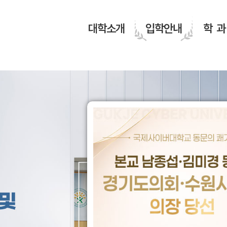
대학소개
입학안내
학 과
건학정신
휴먼복지학부
교육과정
산학협력
대학안내
상담학부
규정안내
장학안내
 2학기
교육 이념
건강스포츠학과
교육과정 편성체계
협력기관
PRIDE GJCU
상담심리학과
규정 안내
장학제도
생 2차모집
및
교육목적·목표
노인복지학과
제휴 혜택 안내
대학 연혁
시니어모델치유학과
학자금 대출
이수체계도
인재상·핵심역량
사회복지학과
조직도
식물치유클리닉학과
GJCU UI
웰빙귀농조경학과
대학요람
아동가족상담학과
~ 8.19.(수)
윤리 교육 선언
부설기관
통합상담치료학과
스튜디오 탐방
전화번호 안내
바로가기