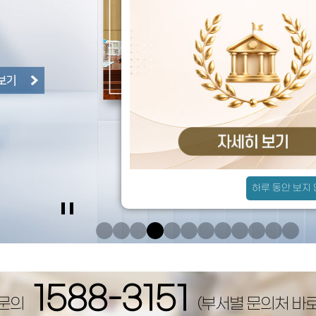
찾아오시는 길
채용안내
하루 동안 보지
메인비주얼
슬라이드정지
1588-3151
 문의
(부서별 문의처 바