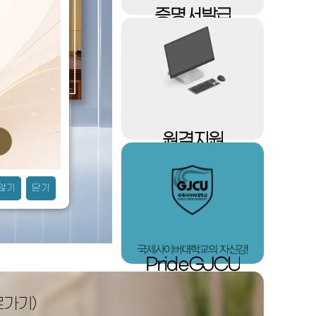
졸업 안내
사이버동아리
증명서
발급
사회봉사
동아리소개
개설안내
원격
지원
 않기
닫기
Pride
GJCU
로가기)