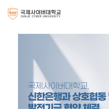
대학소개
입학안내
학 과
학 사
대학생활
인사말
스마트경영학부
학사일정
대학소식
2026학년도
총장 인사말
ESG경영학과
학사일정 안내
공지사항
신·편입
설립자 인사말
부동산학과
언론보도
뷰티비즈니스학과
학교 소식
학과 소식
✅7. 31.(금) 9시 
CAMPUS
융합전공
REALSTORY
포토갤러리
입학홈페이지 
미디어커머스 전공