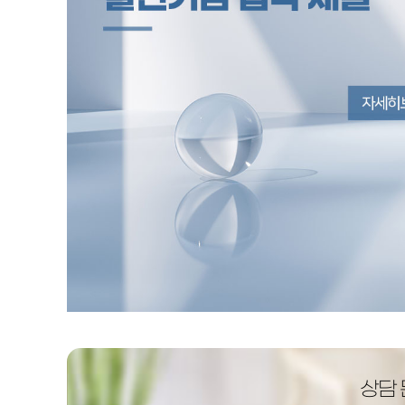
CONTACT US
시니어안전코칭 전공
청소년지도 전공
CONTACT US
치유농업 전공
조경 전공
평생교육사 전공
자연치유학 전공
운동발달재활 전공
한방약초치유 전공
미술심리치료 전공
상담