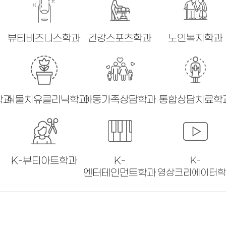
뷰티비즈니스학과
건강스포츠학과
노인복지학과
학과
식물치유클리닉학과
아동가족상담학과
통합상담치료학
과
K-뷰티아트학과
K-
K-
엔터테인먼트학과
영상크리에이터